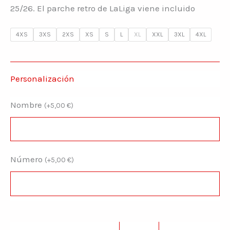
25/26. El parche retro de LaLiga viene incluido
4XS
3XS
2XS
XS
S
L
XL
XXL
3XL
4XL
Personalización
Nombre
(
+
5,00
€
)
Número
(
+
5,00
€
)