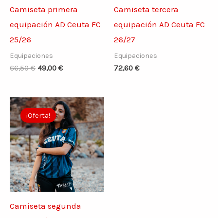
Camiseta primera
Camiseta tercera
equipación AD Ceuta FC
equipación AD Ceuta FC
25/26
26/27
Equipaciones
Equipaciones
66,50
€
49,00
€
72,60
€
El
El
precio
precio
¡Oferta!
¡Oferta!
original
actual
era:
es:
66,50 €.
49,00 €.
Camiseta segunda