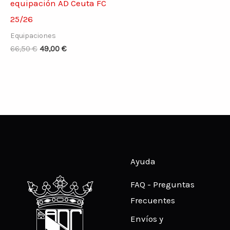
equipación AD Ceuta FC
25/26
Equipaciones
66,50
€
49,00
€
Ayuda
FAQ - Preguntas
Frecuentes
Envíos y